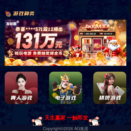
备案号：
ICP备76007132号-7
SiteMap
Copyright © 2002-2024 版权所有
网站首页