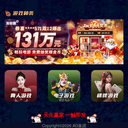
Copyright © 2002-2024 版权所有
网站首页