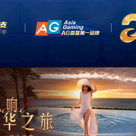
品中心
新闻动态
工程案例
在线留言
行业应用