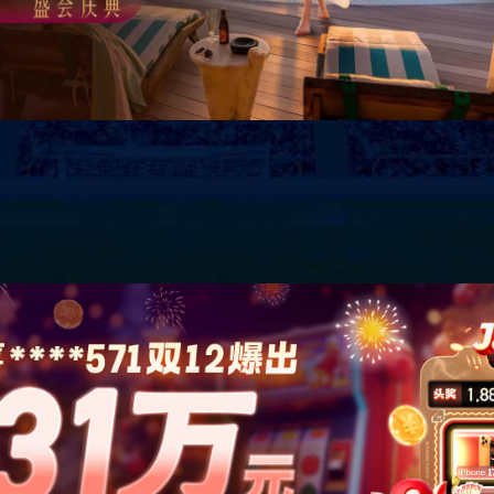
工程案例标题六
发布时间：2019-03-22
点击量：