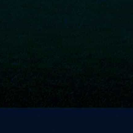
标签：
上一篇：暂无
下一篇：企业开发APP应用不得不正视的三大问题
网站首页
| 关于我们
| 产品中心
手 机：
13988888888
地 址：广东省广州市番禺经济
备案号：
ICP备76007132号-7
Si
Copyright © 2002-2024 版权所有